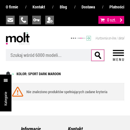
O firmie
Kontakt
Blog
Dostawa
Płatności
0 szt.
Hurtownia on-line / detal
KOLOR: SPORT DARK MAROON
Nie znaleziono produktów spełniających zadane kryteria
Kategorie
Informacje
Kontakt